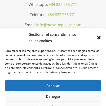
Whastapp:
+34 822 255 771
Teléfono:
+34 822 255 771
Email:
info@masqueplagas.com
Gestionar el consentimiento
Horarios
de las cookies
Para ofrecer las mejores experiencias, utilizamos tecnologías como las
Lun-Vier: 08h00 16h00
cookies para almacenar y/o acceder a la información del dispositivo. El
consentimiento de estas tecnologías nos permitirá procesar datos
como el comportamiento de navegación o las identificaciones únicas
Legal
en este sitio. No consentir o retirar el consentimiento, puede afectar
negativamente a ciertas características y funciones.
Aviso legal
Aceptar
Política de privacidad
Denegar
Política de cookies