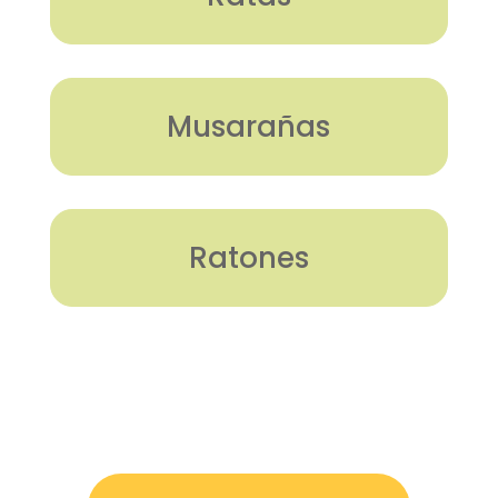
Musarañas
Ratones