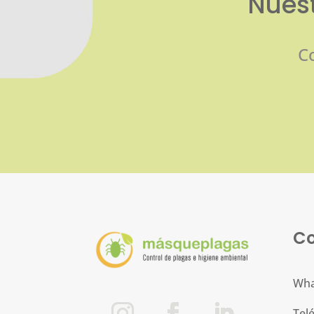
Nuest
C
Co
Wha
Tel