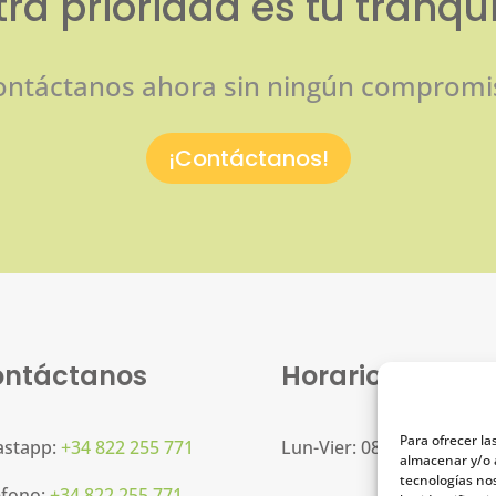
ra prioridad es tu tranqu
ontáctanos ahora sin ningún compromi
¡Contáctanos!
ntáctanos
Horarios
Para ofrecer la
stapp:
+34 822 255 771
Lun-Vier: 08h00 16h00
almacenar y/o a
tecnologías no
éfono:
+34 822 255 771