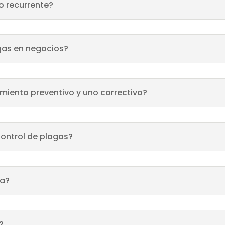
o recurrente?
gas en negocios?
tamiento preventivo y uno correctivo?
control de plagas?
ta?
?